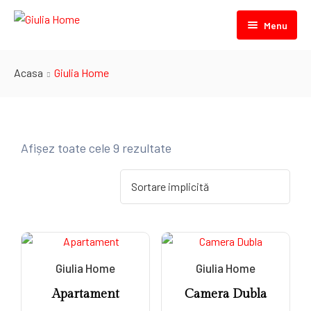
Menu
Acasa
Acasa
Giulia Home
Despre noi
Camere
Afișez toate cele 9 rezultate
Contact
Camera Twin
Camera Dubla
Camera Tripla
Apartament
Giulia Home
Giulia Home
Apartament
Camera Dubla