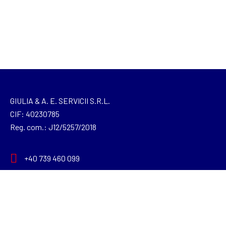
GIULIA & A. E. SERVICII S.R.L.
CIF: 40230785
Reg. com.: J12/5257/2018
+40 739 460 099
giuliahome2020@gmail.com
Str. Câmpului Nr. 35 Dezmir, 407093, Cluj