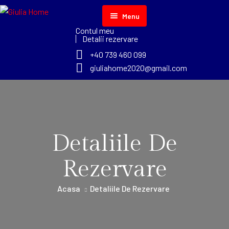
Menu
Contul meu
Acasa
Detalii rezervare
+40 739 460 099
Despre noi
giuliahome2020@gmail.com
Camere
Contact
Camera Twin
Detaliile De
Camera Dubla
Rezervare
Camera Tripla
Acasa
Detaliile De Rezervare
Apartament