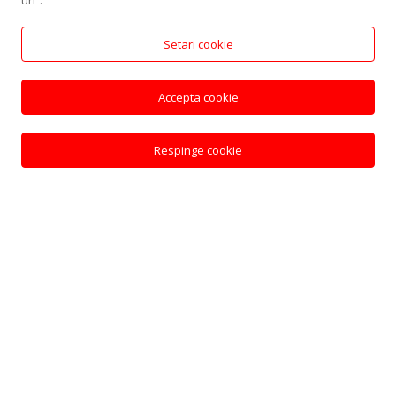
uri”.
Setari cookie
GIULIA & A. E. SERVICII S.R.L.
CIF: 40230785
Accepta cookie
Reg. com.: J12/5257/2018
Respinge cookie
+40 739 460 099
giuliahome2020@gmail.com
Str. Câmpului Nr. 35 Dezmir, 407093, Cluj
Meniu