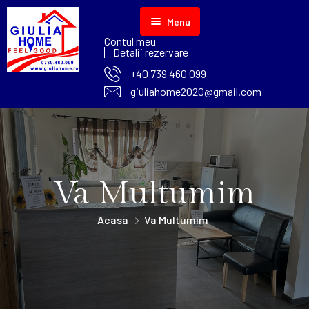
Menu
Contul meu
Acasa
Detalii rezervare
+40 739 460 099
Despre noi
giuliahome2020@gmail.com
Camere
Contact
Camera Twin
Va Multumim
Camera Dubla
Acasa
Va Multumim
Camera Tripla
Apartament